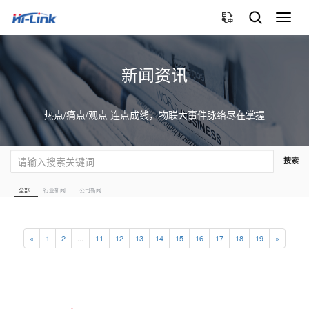
切
换
导
航
新闻资讯
热点/痛点/观点 连点成线，物联大事件脉络尽在掌握
搜索
全部
行业新闻
公司新闻
«
1
2
...
11
12
13
14
15
16
17
18
19
»