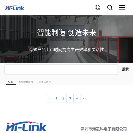
切
换
导
航
智能制造 创造未来
缩短产品上市时间提高生产效率和灵活性
搜索
全部
智慧物联项目
阿里云项目
«
1
2
3
4
»
深圳市海凌科电子有限公司