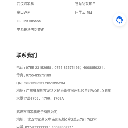
武汉海凌科
智慧物联项目
串口WiFi
阿里云项目
Hi-Link Alibaba
电源模块防伪查询
联系我们
电话 : 0755-23152658；0755-83575196；4008850221；
传真 : 0755-83575189
QQ : 2851395231 2851395234
地址 : 广东省深圳市龙华区民治街道民乐社区星河WORLD E栋
大厦17层1705、1706、1709A
武汉市海凌科电子有限公司
地址： 武汉市武昌区中南国际城C座2单元701-702室
电话: 027-87222329；4008850221；