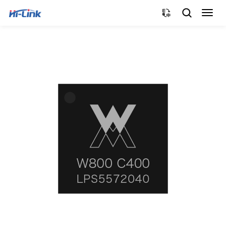
切
换
导
航