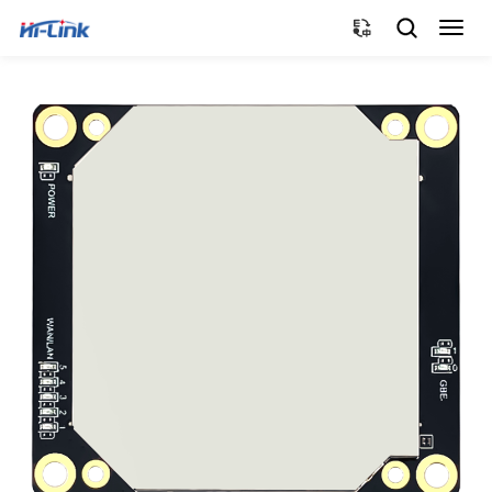
切
换
导
航