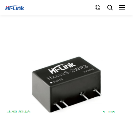
切
换
导
航