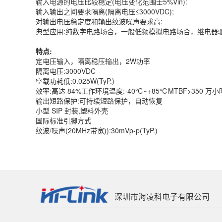
输入电源的电压比较稳定(电压变化范围士5%Vin):
输入输出之间要求隔离(隔离电压≤3000VDC);
对输出电压稳定度和输出纹波噪声要求高:
典型应用:纯数字电路场合，一般低频模拟电路场合，继电器
特点:
定电压输入，隔离稳压输出，2W功率
隔离电压:3000VDC
空载功耗低:0.025W(TyP.)
效率:高达 84%工作环境温度:-40℃~+85℃MTBF>350 万小时(3
输出短路保护:可持续短路保护，自动恢复
小型 SIP 封装,塑料外壳
国际标准引脚方式
纹波/噪声(20MHz带宽)):30mVp-p(TyP.)
深圳市海凌科电子有限公司