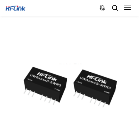
切
换
导
航