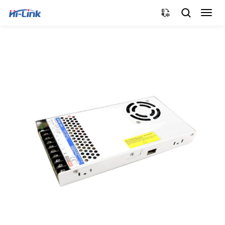
切
换
导
航