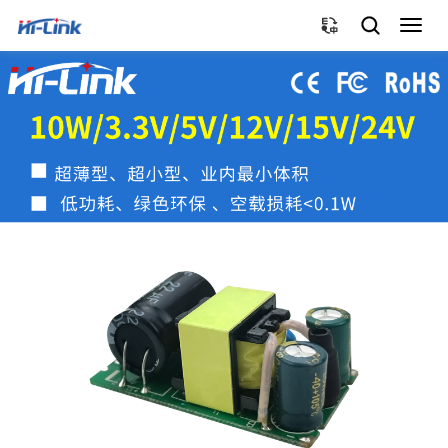
切
换
导
航