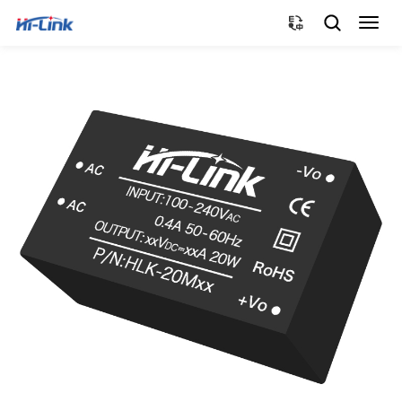
切
换
导
航