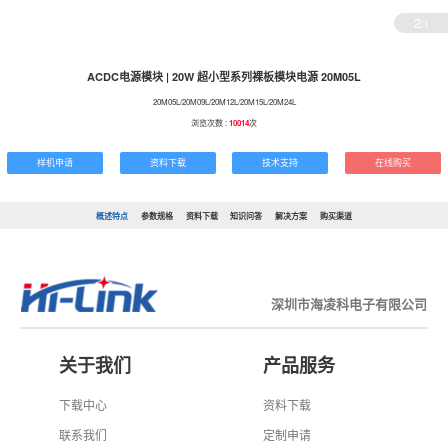
2
/1
ACDC电源模块 | 20W 超小型系列裸板模块电源 20M05L
20M05L/20M09L/20M12L/20M15L/20M24L
浏览次数 :
10014
次
样机申请
资料下载
技术支持
在线购买
概述特点
参数规格
资料下载
知识问答
解决方案
购买渠道
深圳市海凌科电子有限公司
关于我们
产品服务
下载中心
资料下载
联系我们
定制申请