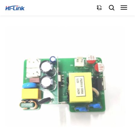
切
换
导
航