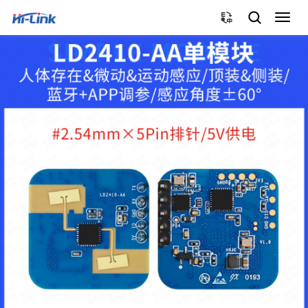
切
换
导
航