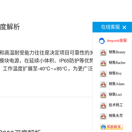
深度解析
在线客服
deepseek客服
和高温耐受能力往往是决定项目可靠性的关
销售Beauty
型模块电源，在延续小体积、IP65防护等优势的
销售Racher
c，工作温度扩展至-40℃~+85℃，为更广泛的工
销售Roy


销售Adam
销售Lori
技术杨工
销售永芳