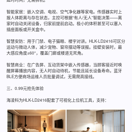
智能家居：嵌入空调、电视、空气净化器等家电。传感器实时上
报人体距离与存在状态，主控可根据“有人/无人”智能决策——离
家时自动关闭设备，归家前提前启动。极小的体积甚至可以塞入
插座面板或开关盒中。
智慧安防：用于门禁、电子猫眼、楼宇对讲。HLK-LD2416可区分
运动与微动人体，减少宠物、窗帘摆动等误报。挂壁安装时，最
大感应角度±60°，覆盖门廊或楼道无死角。
智慧商业：在广告屏、互动货架中嵌入传感器，当顾客接近时唤
醒屏幕播放内容，无人时自动待机，节能且延长设备寿命。蓝牙
BLE方便商场运维人员批量调试，无需爬高接线。
三、0.99元抢先体验
海凌科为HLK-LD2416配套了可视化上位机工具，支持：