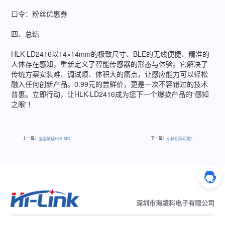
口令：粉丝优惠券
四、总结
HLK-LD2416以14×14mm的极致尺寸、BLE的无线便捷、精准的
人体存在感知，重新定义了智能传感器的形态与体验。它解决了
传统方案安装难、调试烦、体积大的痛点，让感应能力可以轻松
融入任何创新产品。0.99元的尝鲜价，更是一次不容错过的技术
普惠。立即行动，让HLK-LD2416成为您下一个爆款产品的“感知
之眼”！
上一篇：
下一篇：
全面解读HLK-MQ75系列宽压输入1/4砖电源模块
小体积高可靠！这款15W DIY型AC-DC电源模块，让供电更简单
深圳市海凌科电子有限公司