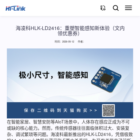
切
换
导
航
海凌科HLK-LD2416：重塑智能感知新体验（文内
领优惠券）
时间：2026-05-12 作者：
在智能家居、智慧安防等AIoT场景中，人体存在感应正成为不可
或缺的核心能力。然而，传统传感器往往面临体积过大、安装复
杂、调试繁琐等问题。海凌科最新推出的HLK-LD2416，凭借极致