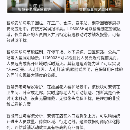
智能安防与电子围栏：在工厂、仓库、变电站、别墅围墙等周界
安防应用中，传统方案误报率高。LD6003F可以精确划定警戒区
域，仅当真正的人员闯入并沿特定轨迹移动时才触发报警，可有
效过滤干扰。
智能照明与节能控制：在停车场、地下通道、园区道路、公共广
场等大型照明场景，LD6003F可以检测到人员靠近时提前亮灯，
人员远离或离开区域时延时渐灭。其轨迹追踪能力甚至可以实现
“人来灯亮、人走灯灭、人走灯暗”的跟随式照明，在保证用户体验
的同时实现最大限度的节能。
智慧养老与居家看护：在独居老人看护场景中，该模块可安装在
卫生间、卧室或走廊，实时追踪老人的活动轨迹、判断其是否长
时间未移动。设备无需佩戴，无摄像头隐私困扰，是理想的非接
触式看护方案。
智能商业与客流分析：安装在店铺入口或货架上方，可以精确统
计进出人员数量、停留区域、行走动线。这些数据对商家优化陈
列、评估营销活动效果具有极高的商业价值。