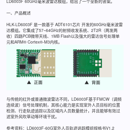
LD6003F 60GHz毫米波雷达模组，给出了一个全新的答案。
一、产品概述
HLK-LD6003F 是一款基于 ADT6101芯片 开发的60GHz毫米波雷
达模组。它集成了57~64GHz的射频收发系统、2T2R（两发两
收）四路PCB微带天线、1MB Flash以及强大的雷达信号处理单
元和ARM® Cortex®-M3内核。
与传统的红外或普通微波雷达不同，LD6003F基于FMCW（调频
连续波）信号处理机制，其核心能力是实现室外人员目标的位置
检测、行走轨迹追踪以及区域内人员数量统计，并且能够有效过
滤室外风吹草动等环境干扰。
参考资料：LD6003F-60G室外人员轨迹追踪模组规格书V1.2