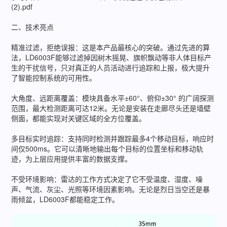
(2).pdf
二、技术亮点
精准过滤，拒绝误报：这是本产品最核心的突破。通过先进的算
法，LD6003F能够过滤掉因树木摇晃、旗帜飘动等非人体目标产
生的干扰信号，只对真正的人员活动进行追踪和上报，极大提升
了智能控制系统的可用性。
大角度、远距离覆盖：模块具备水平±60°、俯仰±30° 的广阔探测
范围，最大检测距离可达12米。无论是安装在走廊尽头还是墙壁
侧面，都能实现对关键区域的全方位覆盖。
多目标实时追踪：支持同时检测并跟踪最多4个移动目标，响应时
间仅500ms。它可以清晰地输出每个目标的位置坐标和移动轨
迹，为上层应用提供丰富的数据支撑。
不受环境影响：雷达的工作方式决定了它不受温度、湿度、噪
声、气流、灰尘、光照等环境因素影响。无论是烈日当空还是暴
雨倾盆，LD6003F都能稳定工作。