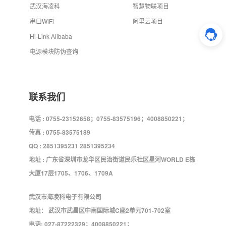
武汉海凌科
智慧物联项目
串口WiFi
阿里云项目
Hi-Link Alibaba
电源模块防伪查询
联系我们
电话 : 0755-23152658；0755-83575196；4008850221；
传真 : 0755-83575189
QQ : 2851395231 2851395234
地址 : 广东省深圳市龙华区民治街道民乐社区星河WORLD E栋
大厦17层1705、1706、1709A
武汉市海凌科电子有限公司
地址： 武汉市武昌区中南国际城C座2单元701-702室
电话: 027-87222329；4008850221；