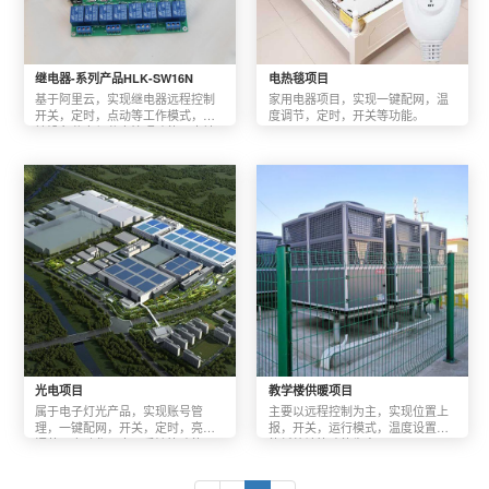
继电器-系列产品HLK-SW16N
电热毯项目
基于阿里云，实现继电器远程控制
家用电器项目，实现一键配网，温
开关，定时，点动等工作模式，支
度调节，定时，开关等功能。
持设备分享与分享管理功能；本地
与远程同时控制。
光电项目
教学楼供暖项目
属于电子灯光产品，实现账号管
主要以远程控制为主，实现位置上
理，一键配网，开关，定时，亮度
报，开关，运行模式，温度设置，
调节，自动化，意见反馈等功能。
能耗统计等功能为主。