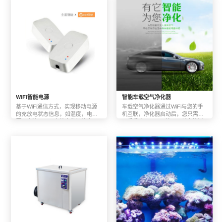
  4. 密码开锁；

  5. 密码设置；

  6. 智能语音播报功能；

  7. 一键开锁功能；

  8. 应急开锁功能；
WiFi智能电源
智能车载空气净化器
基于WiFi通信方式，实现移动电源
车载空气净化器通过WiFi与您的手
的充放电状态信息，如温度，电
机互联，净化器启动后，您只需进
压，电流，以及充放次数等信息，
入手机应用APP，就可以任意检测
同时支持多口支持及状态提醒(满
您座驾内的空气质量情况，无线连
电、电量不足等)功能。
接，一“键”倾心，健康驾驶，随心
掌握；提供手动与自动两种模式。