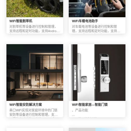
WiFi智能割草机
WiFi车载电池助手
对割草机等设备进行控制和管理，
对车载电池等设备进行控制和管
支持远程和定时功能，支持Android
理，支持远程和定时功能，支持
和ios两个平台。
Android和ios两个平台。
WiFi智能安防解决方案
WiFi智能家居—智能门锁
串口WiFi实现对家庭环境中的门锁
、产品功能   

安防等设备进行控制和管理，支持
远程和定时功能，支持Android和ios
   1. 蓝牙控制功能；

两个平台。
  2. 远程开锁；

  3. 指纹设置；
