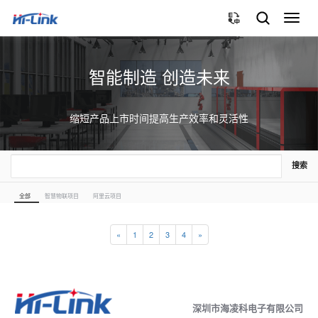
切
换
导
航
智能制造 创造未来
缩短产品上市时间提高生产效率和灵活性
搜索
全部
智慧物联项目
阿里云项目
«
1
2
3
4
»
深圳市海凌科电子有限公司