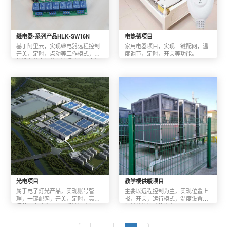
继电器-系列产品HLK-SW16N
电热毯项目
基于阿里云，实现继电器远程控制
家用电器项目，实现一键配网，温
开关，定时，点动等工作模式，支
度调节，定时，开关等功能。
持设备分享与分享管理功能；本地
与远程同时控制。
光电项目
教学楼供暖项目
属于电子灯光产品，实现账号管
主要以远程控制为主，实现位置上
理，一键配网，开关，定时，亮度
报，开关，运行模式，温度设置，
调节，自动化，意见反馈等功能。
能耗统计等功能为主。