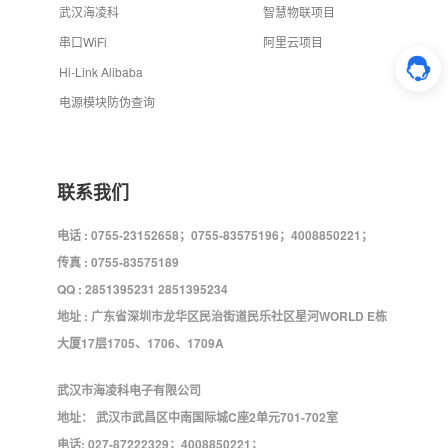
武汉海凌科
智慧物联项目
串口WiFi
阿里云项目
Hi-Link Alibaba
电源模块防伪查询
联系我们
电话 : 0755-23152658；0755-83575196；4008850221；
传真 : 0755-83575189
QQ : 2851395231 2851395234
地址 : 广东省深圳市龙华区民治街道民乐社区星河WORLD E栋
大厦17层1705、1706、1709A
武汉市海凌科电子有限公司
地址： 武汉市武昌区中南国际城C座2单元701-702室
电话: 027-87222329；4008850221；