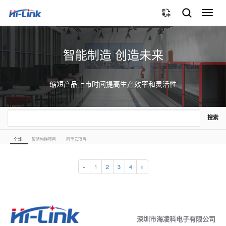
切
换
导
航
智能制造 创造未来
缩短产品上市时间提高生产效率和灵活性
搜索
全部
智慧物联项目
阿里云项目
«
1
2
3
4
»
深圳市海凌科电子有限公司