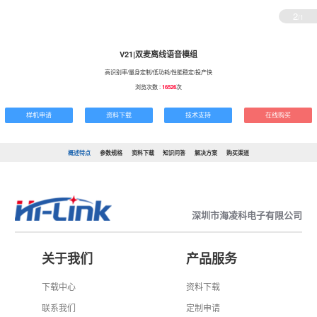
2
/1
V21|双麦离线语音模组
高识别率/量身定制/低功耗/性能稳定/投产快
浏览次数 :
16526
次
样机申请
资料下载
技术支持
在线购买
概述特点
参数规格
资料下载
知识问答
解决方案
购买渠道
深圳市海凌科电子有限公司
关于我们
产品服务
下载中心
资料下载
联系我们
定制申请