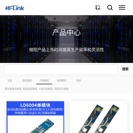
切
换
导
航
产品中心
缩短产品上市时间提高生产效率和灵活性
搜索
全部
通信模组
传感模组
电源模组
其他
毫米波雷达模组
智能语音模组
人脸识别模组
双频定位模组