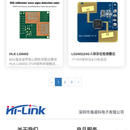
HLK-LD6002
LD2402|24G人体存在检测雷达
60G毫米波呼吸心跳检测雷达模块
1T1R/5米存在&10米运动
HLK-LD6002 2T2R架构非接触式智
能监测
«
1
2
3
»
深圳市海凌科电子有限公司
关于我们
产品服务