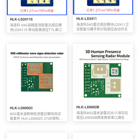
HLK-LD2411
HLK-LD2411S
海凌科24G雷达感应模块LD2411卫
海凌科 24G高精度测距雷达感应模
浴智能马桶手势识别感应自动开关
块LD2411S 移动距离感应TTL串口
HLK-LD6002B
HLK-LD6002C
海凌科60G毫米波雷达3D人体存在
60G毫米波跌倒检测雷达模块测试
感应LD6002B两发两收串口通信
板套件 HLK-LD6002C 2T2R架构非
接触式智能监测