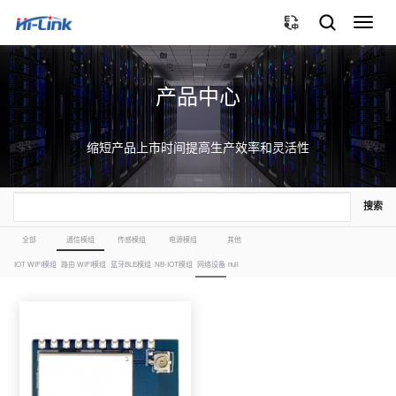
切
换
导
航
产品中心
缩短产品上市时间提高生产效率和灵活性
搜索
全部
通信模组
传感模组
电源模组
其他
IOT WIFI模组
路由 WIFI模组
蓝牙BLE模组
NB-IOT模组
网络设备
null