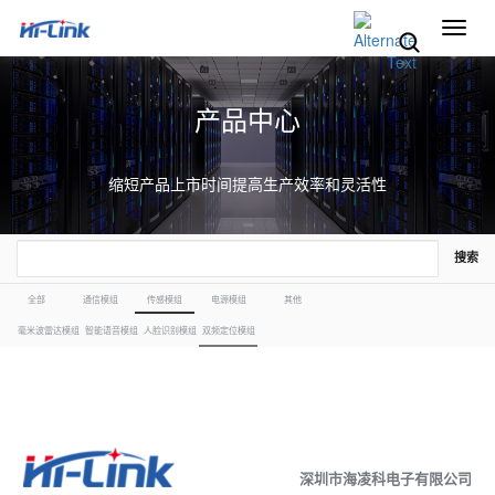
切
换
导
航
产品中心
缩短产品上市时间提高生产效率和灵活性
搜索
全部
通信模组
传感模组
电源模组
其他
毫米波雷达模组
智能语音模组
人脸识别模组
双频定位模组
深圳市海凌科电子有限公司