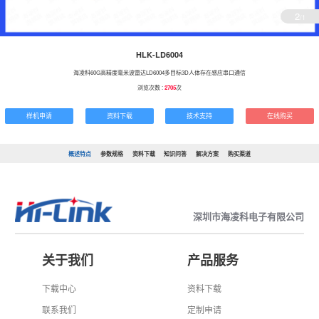
2
/1
HLK-LD6004
海凌科60G高精度毫米波雷达LD6004多目标3D人体存在感应串口通信
浏览次数 :
2705
次
样机申请
资料下载
技术支持
在线购买
概述特点
参数规格
资料下载
知识问答
解决方案
购买渠道
深圳市海凌科电子有限公司
关于我们
产品服务
下载中心
资料下载
联系我们
定制申请