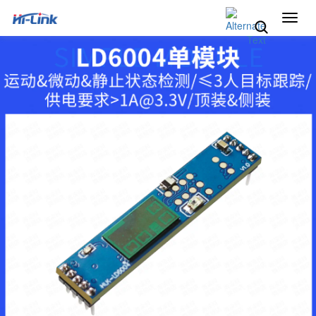
切
换
导
航