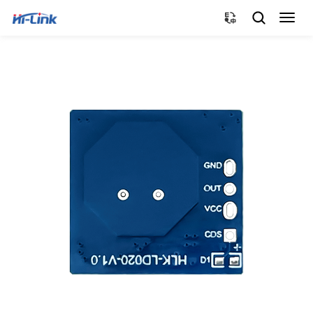
切
换
导
航