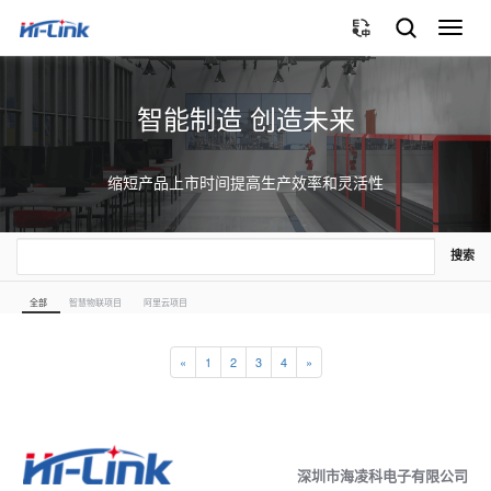
切
换
导
航
智能制造 创造未来
缩短产品上市时间提高生产效率和灵活性
搜索
全部
智慧物联项目
阿里云项目
«
1
2
3
4
»
深圳市海凌科电子有限公司