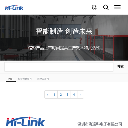
切
换
导
航
智能制造 创造未来
缩短产品上市时间提高生产效率和灵活性
搜索
全部
智慧物联项目
阿里云项目
«
1
2
3
4
»
深圳市海凌科电子有限公司