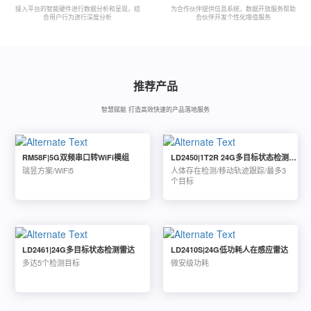
接入平台的智能硬件进行数据分析和呈现，结
为合作伙伴提供信息系统，数据开放服务帮助
合用户行为进行深度分析
合伙伴开发个性化增值服务
推荐产品
智慧赋能 打造高效快速的产品落地服务
RM58F|5G双频串口转WiFi模组
LD2450|1T2R 24G多目标状态检测雷达
瑞昱方案/WiFi5
人体存在检测/移动轨迹跟踪/最多3
个目标
LD2461|24G多目标状态检测雷达
LD2410S|24G低功耗人在感应雷达
多达5个检测目标
微安级功耗