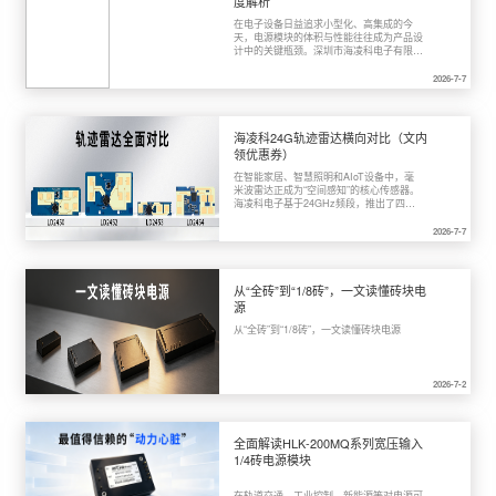
度解析
贴电极，仅靠毫米波雷达来感知人的情绪状
态？

在电子设备日益追求小型化、高集成的今
天，电源模块的体积与性能往往成为产品设
计中的关键瓶颈。深圳市海凌科电子有限公
司推出的15W-B系列模块电源，以极致紧
凑的工业设计、优异的技术指标和全面的安
2026-7-7
全防护，为智能家居、工业控制、通信设备
等领域提供了一套高效可靠的供电解决方
案。

海凌科24G轨迹雷达横向对比（文内
领优惠券）
在智能家居、智慧照明和AIoT设备中，毫
米波雷达正成为“空间感知”的核心传感器。
海凌科电子基于24GHz频段，推出了四款
“一发两收”多人轨迹跟踪雷达模组——
LD2450、LD2452、LD2453和LD2454。
2026-7-7
它们都支持最多3个目标的同时检测与追
踪，都能输出目标的距离、角度和速度信
息，但在尺寸、安装方式、功耗、算法侧重
点和适用场景上各有千秋。本文从多个关键
从“全砖”到“1/8砖”，一文读懂砖块电
维度进行横向对比，帮你快速定位最适合自
源
己产品的那一款。

从“全砖”到“1/8砖”，一文读懂砖块电源
2026-7-2
全面解读HLK-200MQ系列宽压输入
1/4砖电源模块
在轨道交通、工业控制、新能源等对电源可