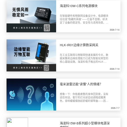
思路。

海凌科10W-C系列电源模块
在智能硬件和物联网设备设计中，电源模块
往往是“隐藏的英雄”——它虽不显眼，却决
定了设备的稳定性、安全性与适用场景。海
凌科电子最新推出的10W-C系列超小型模
块电源，在小体积、高效率等优势的基础
2026-7-14
上，还支持IP65防水防尘等级，为潮湿、
多尘等严苛环境提供了理想的供电解决方
案。

HLK-IR01边缘计算数采网关
在工业互联网与物联网快速发展的今天，数
据采集和边缘处理能力已成为智能化转型的
核心基础设施。海凌科电子推出的HLK-
IR01高性能边缘计算数采网关，集边缘采
集计算、点位读写、云端快速接入和数据加
2026-7-14
密等多种核心功能于一体，为工业智能化提
供了强有力的数据枢纽。

毫米波雷达能“读懂”人的情绪？
想象一下：你拖着疲惫的身体回到家，没有
说任何话，客厅的灯光却自动调暗成暖黄
色，音响缓缓播放起舒缓的钢琴曲——因为
系统“感知”到你今天心情不太好。这不是科
幻电影，而是毫米波雷达技术正在打开的一
2026-7-7
扇新大门。最近，Nature旗下期刊
Scientific Data发表了一项值得关注的研
究：一套基于毫米波雷达和生理参考信号的
情绪识别公开数据集。这项研究的核心问题
海凌科15W-B系列超小型模块电源深
很简单却也很激进：能不能不用摄像头、不