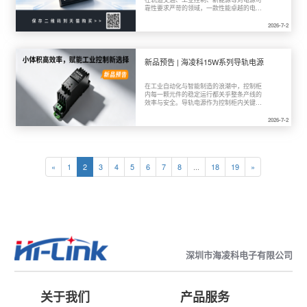
靠性要求严苛的领域，一款性能卓越的电源
模块是整个系统稳定运行的基石。今天给大
家介绍一个功能全面、性能强悍的200W 
2026-7-2
1/4砖电源模块系列——HLK-200MQ系
列。该系列覆盖12V、24V、48V等多种输
出电压型号，并提供了110VDC（铁路标
准）、24VDC（工业标准）和
新品预告 | 海凌科15W系列导轨电源
540VDC（高压母线）三大输入电压平台，
为您的多样化设计需求提供完整的“动力解
决方案”。

在工业自动化与智能制造的浪潮中，控制柜
内每一颗元件的稳定运行都关乎整条产线的
效率与安全。导轨电源作为控制柜内关键的
供电部件，其性能不仅影响单一设备的运
转，更直接关联整体系统的稳定性。随着全
2026-7-2
球导轨电源市场规模持续扩大，市场对高性
价比、高可靠性的导轨电源需求日益增长。
海凌科电子顺应这一趋势，即将推出15W
系列导轨电源（15LI-20B12PR2 / 15LI-
20B24PR2） ，以小巧体积、高效节能和
«
1
2
3
4
5
6
7
8
...
18
19
»
多重保护等特性，为工业控制与自动化设备
提供理想的供电解决方案。

深圳市海凌科电子有限公司
关于我们
产品服务