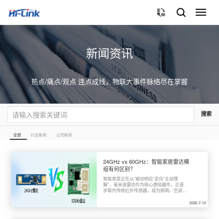
切
换
导
航
新闻资讯
热点/痛点/观点 连点成线，物联大事件脉络尽在掌握
搜索
全部
行业新闻
公司新闻
24GHz vs 60GHz：智能家居雷达模
组有何区别？
智能家居正在从“被动响应”走向“主动理
解”，毫米波雷达作为核心感知器件，正逐
步取代传统红外传感器，成为照明、空调、
安防等场景的“标配”。但面对24GHz和
60GHz两个频段，很多开发者常常分不清
2026-7-14
两者的区别。两者看似都能“检测人”，实际
能力却天差地别。本文从多个维度帮你理清