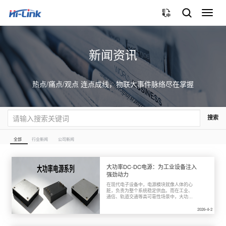
切
换
导
航
新闻资讯
热点/痛点/观点 连点成线，物联大事件脉络尽在掌握
搜索
全部
行业新闻
公司新闻
大功率DC-DC电源：为工业设备注入
强劲动力
在现代电子设备中，电源模块就像人体的心
脏，负责为整个系统稳定供血。而在工业、
通信、轨道交通等高可靠性场景中，大功率
DC-DC电源更是不可或缺的核心部件。它
们需要在高电压、宽范围、恶劣环境下稳定
2026-4-2
运行，同时还要兼顾效率、体积和散热。
