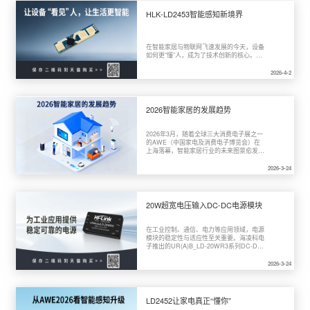
HLK-LD2453智能感知新境界
在智能家居与物联网飞速发展的今天，设备
如何更“懂”人，成为了技术创新的核心。传
统的红外传感器容易受温度干扰，摄像头又
涉及隐私顾虑。而毫米波雷达技术，正凭借
2026-4-2
其精准、隐蔽、稳定的特点，悄然成为人体
感知的新宠。

2026智能家居的发展趋势
2026年3月，随着全球三大消费电子展之一
的AWE（中国家电及消费电子博览会）在
上海落幕，智能家居行业的未来图景愈发清
晰。本届AWE以“AI科技、慧享未来”为主
题，向外界传递出一个强烈信号：智能家居
2026-3-24
正经历从“单点智能”迈向“全景智能”的关键
跃迁。在AI大模型、具身智能及国家统一标
准的多重驱动下，2026年被视为“AI原生家
电元年”和“全屋智能爆发元年”。本文将结合
20W超宽电压输入DC-DC电源模块
AWE2026的最新动态，从四个维度解析
2026年智能家居的发展趋势。

在工业控制、通信、电力等应用领域，电源
模块的稳定性与适应性至关重要。海凌科电
子推出的UR(A)B_LD-20WR3系列DC-DC
电源模块，凭借其超宽电压输入范围、高效
率、高隔离电压以及多重保护功能，成为各
2026-3-24
类严苛环境下的理想选择。

LD2452让家电真正“懂你”