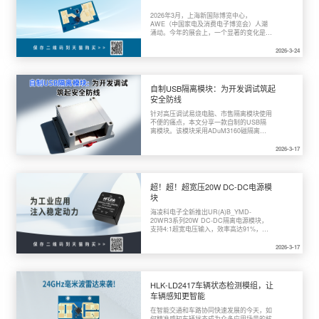
2026年3月，上海新国际博览中心，
AWE（中国家电及消费电子博览会）人潮
涌动。今年的展会上，一个显著的变化是：
智能家电不再只是“能联网”“能语音控制”，
而是开始真正理解人的需求，真正变“智
2026-3-24
能”。

自制USB隔离模块：为开发调试筑起
安全防线
针对高压调试易烧电脑、市售隔离模块使用
不便的痛点，本文分享一款自制的USB隔
离模块。该模块采用ADuM3160磁隔离芯
片、双路隔离电源与继电器自动切换，并扩
展出四个USB口，配合稳固的外壳设计，
2026-3-17
为开发者提供安全可靠的调试保障。

超！超！超宽压20W DC-DC电源模
块
海凌科电子全新推出UR(A)B_YMD-
20WR3系列20W DC-DC隔离电源模块，
支持4:1超宽电压输入，效率高达91%，
1500Vdc隔离电压，工作温度覆盖-40℃至
+85℃，并具备完善的保护功能。本文将从
2026-3-17
产品特性、硬件参数、应用场景三个维度进
行全面解析，为工程师提供选型参考。

HLK-LD2417车辆状态检测模组，让
车辆感知更智能
在智能交通和车路协同快速发展的今天，如
何精准感知车辆状态成为众多应用场景的核