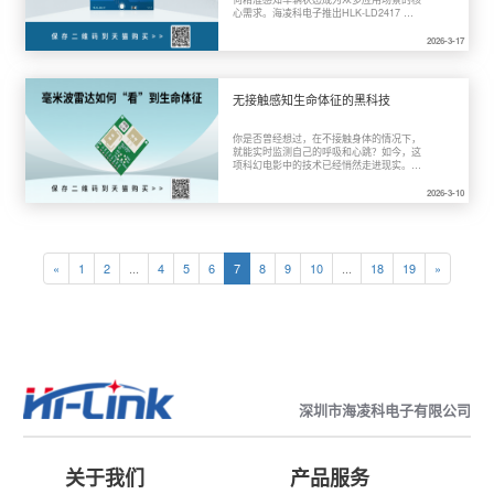
心需求。海凌科电子推出HLK-LD2417 
24GHz车辆状态检测模组，基于FMCW调
频连续波技术，可实现最远100m的车辆探
2026-3-17
测，支持速度、距离、车道等多维度信息输
出。本文将从产品特性、硬件设计、应用场
景三个维度全面解析这款高性价比雷达模
组，为开发者提供选型参考。

无接触感知生命体征的黑科技
你是否曾经想过，在不接触身体的情况下，
就能实时监测自己的呼吸和心跳？如今，这
项科幻电影中的技术已经悄然走进现实。海
凌科电子推出的LD6002系列生命体征监测
雷达模组，正在让无接触式健康监测成为可
2026-3-10
能。

«
1
2
...
4
5
6
7
8
9
10
...
18
19
»
深圳市海凌科电子有限公司
关于我们
产品服务