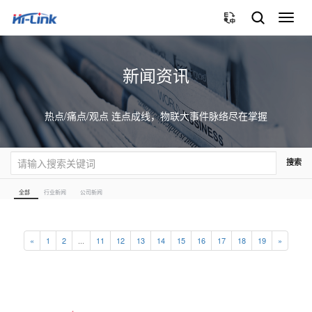
切
换
导
航
新闻资讯
热点/痛点/观点 连点成线，物联大事件脉络尽在掌握
搜索
全部
行业新闻
公司新闻
«
1
2
...
11
12
13
14
15
16
17
18
19
»