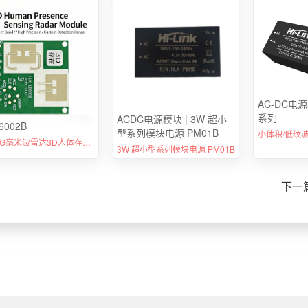
AC-DC电源
系列
ACDC电源模块 | 3W 超小
6002B
型系列模块电源 PM01B
小体积/低纹
海凌科60G毫米波雷达3D人体存在感应LD6002B两发两收串口通信
3W 超小型系列模块电源 PM01B
？
下一