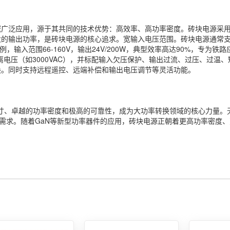
域广泛应用，源于其共同的技术优势：高效率、高功率密度。砖块电源采
输出功率，是砖块电源的核心追求。宽输入电压范围。砖块电源通常支持宽压输入
S24为例，输入范围66-160V，输出24V/200W，典型效率高达90%，专为
离电压（如3000VAC），并标配输入欠压保护、输出过流、过压、过温
换。同时支持远程遥控、远端补偿和输出电压调节等灵活功能。
尺寸、卓越的功率密度和极高的可靠性，成为大功率转换领域的核心力量
电需求。随着GaN等新型功率器件的应用，砖块电源正朝着更高功率密度