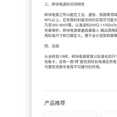
三、砖块电源的共同特性
砖块电源之所以能在工业、通信、铁路等领
90%以上。在有限的封装空间内实现尽可能大的
乃至300-900V等。以海凌科200Q-110
完善保护。砖块电源普遍具备输入-输出高隔
用标准尺寸和引脚定义，便于设计选型和替
四、总结
从全砖到1/8砖，砖块电源家族以标准化的
信板卡，总有一款“砖”能恰到好处地满足供
可靠性场景中发挥不可替代的作用。
产品推荐