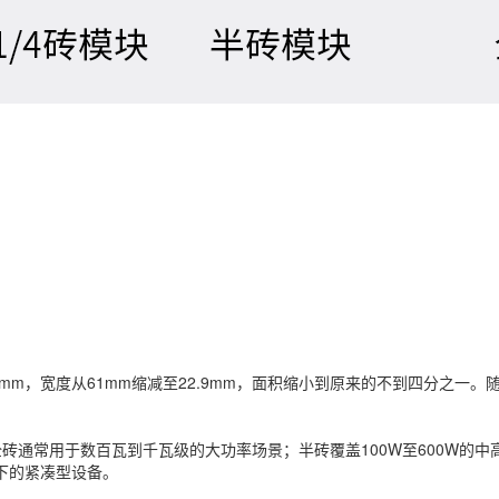
7.9mm，宽度从61mm缩减至22.9mm，面积缩小到原来的不到四分之一
通常用于数百瓦到千瓦级的大功率场景；半砖覆盖100W至600W的中高功
以下的紧凑型设备。