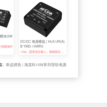
模块|5W
DC/DC 电源模组 | HLK-UR(A)
B YMD-10WR3
波/短路保护
10W，超宽电压输入，隔离稳压单路/双路，DIP封装，DC-DC模块电源
篇：
新品预告 | 海凌科15W系列导轨电源