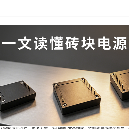
4砖”“1/8砖”这些名词。很多人第一次听到时不免疑惑：这到底是电源的